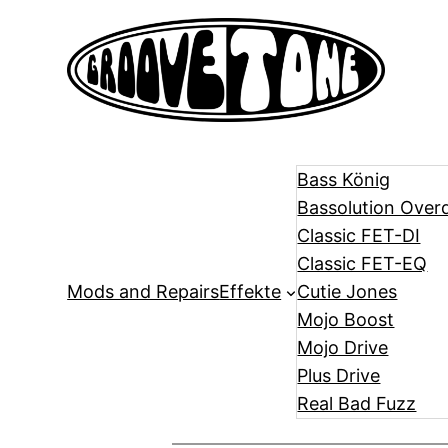
Zum
Inhalt
springen
Bass König
Bassolution Over
Classic FET-DI
Classic FET-EQ
Mods and Repairs
Effekte
Cutie Jones
Mojo Boost
Mojo Drive
Plus Drive
Real Bad Fuzz